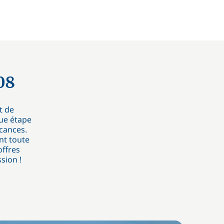
08
t de
ue étape
acances.
nt toute
offres
sion !