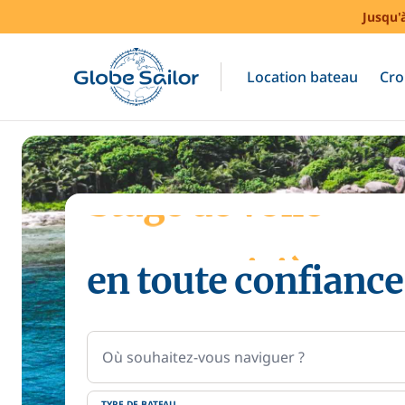
Jusqu'
Location bateau
Cro
Stage de voile
en toute confiance
Location de batea
Votre croisière
Où souhaitez-vous naviguer ?
TYPE DE BATEAU