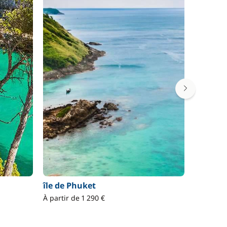
île de Phuket
Var
À partir de 1 290 €
À partir 