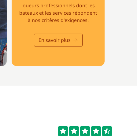
loueurs professionnels dont les
bateaux et les services répondent
à nos critères d'exigences.
En savoir plus