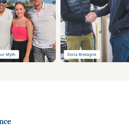
our Myth
Iloria Bretagne
ence