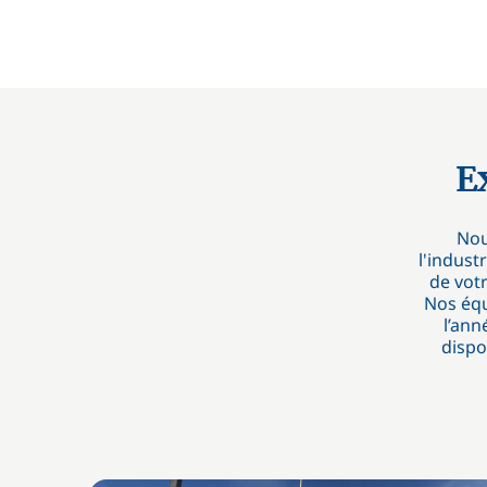
E
Nou
l'indus
de votr
Nos équ
l’ann
dispo