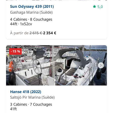
Sun Odyssey 439 (2011)
5,0
Gashaga Marina
(Suède)
4 Cabines · 8 Couchages
44ft · 1x52cv
À partir de
2 615 €
2 354 €
- 15 %
Hanse 418 (2022)
Saltsjö Pir Marina
(Suède)
3 Cabines · 7 Couchages
41ft