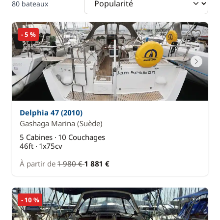
80 bateaux
- 5 %
Delphia 47 (2010)
Gashaga Marina
(Suède)
5 Cabines · 10 Couchages
46ft · 1x75cv
À partir de
1 980 €
1 881 €
- 10 %