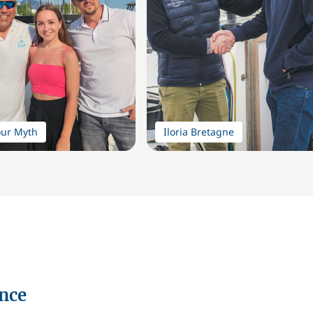
our Myth
Iloria Bretagne
ence