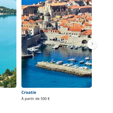
Croatie
Corse
À partir de 500 €
À partir 