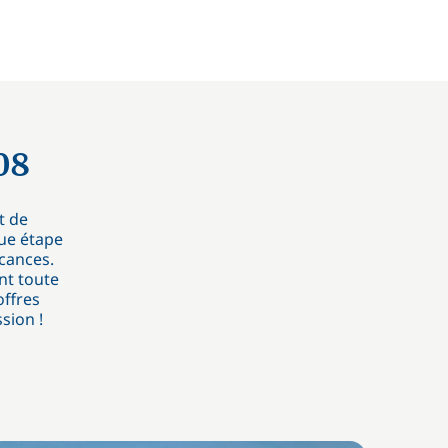
08
t de
ue étape
acances.
nt toute
offres
sion !