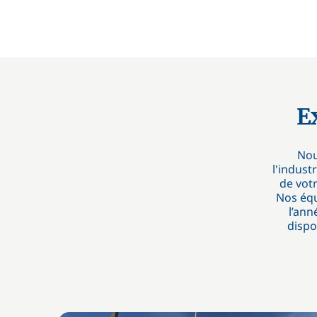
E
Nou
l'indus
de votr
Nos équ
l’ann
dispo