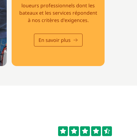
loueurs professionnels dont les
bateaux et les services répondent
à nos critères d'exigences.
En savoir plus