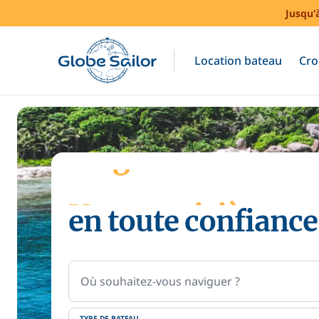
Jusqu'
Location bateau
Cro
Stage de voile
en toute confiance
Location de batea
Votre croisière
Où souhaitez-vous naviguer ?
TYPE DE BATEAU