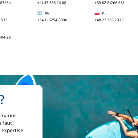
883554
+41 43 588 24 08
+39 02 81266 881
AR
PL
18 13
+54 11 5254-8390
+48 22 266 20 13
-04-29
?
 marins
 faut !
e expertise