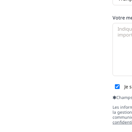
Votre m
Je 
Champs 
Les infor
la gestio
communiqu
confident