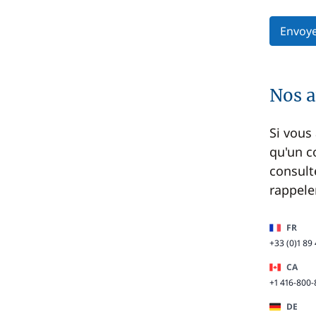
Envoy
Nos 
Si vous
qu'un c
consult
rappele
FR
+33 (0)1 89
CA
+1 416-800
DE