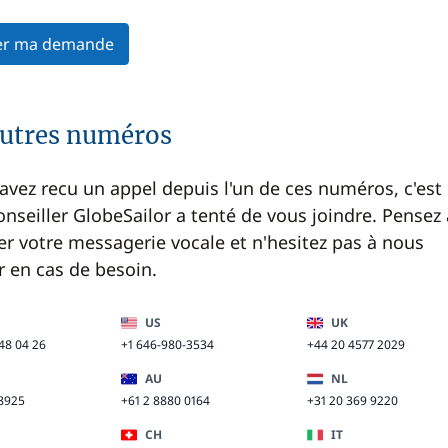
er ma demande
autres numéros
 avez recu un appel depuis l'un de ces numéros, c'est
onseiller GlobeSailor a tenté de vous joindre. Pensez 
er votre messagerie vocale et n'hesitez pas à nous
r en cas de besoin.
US
UK
 48 04 26
+1 646-980-3534
+44 20 4577 2029
AU
NL
-8925
+61 2 8880 0164
+31 20 369 9220
CH
IT