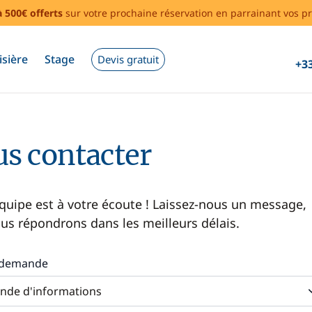
à 500€ offerts
sur votre prochaine réservation en parrainant vos pr
isière
Stage
Devis gratuit
+33
s contacter
quipe est à votre écoute ! Laissez-nous un message,
us répondrons dans les meilleurs délais.
 demande