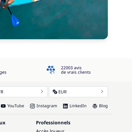
4.3
22003 avis
ges
de vrais clients
FR
EUR
YouTube
Instagram
LinkedIn
Blog
aux
Professionnels
Accès loueur