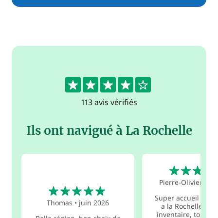
4.4
113 avis vérifiés
Ils ont navigué à La Rochelle
5
Pierre-Olivier
•
oc
5
Super accueil aux
Thomas
•
juin 2026
a la Rochelle : br
inventaire, tout étai