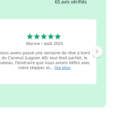
65 avis vérifiés
5
Marine
•
août 2025
Nous avons passé une semaine de rêve à bord
Nous avon
du Coconut (Lagoon 40): tout était parfait, le
agréable a
bateau, l’itinéraire que nous avions défini avec
compéten
notre skipper, et...
lire plus
très 