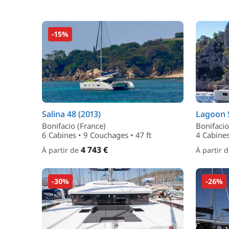
-15%
Salina 48 (2013)
Lagoon 5
Bonifacio (France)
Bonifacio
6 Cabines • 9 Couchages • 47 ft
4 Cabines
4 743 €
À partir de
À partir 
-30%
-26%