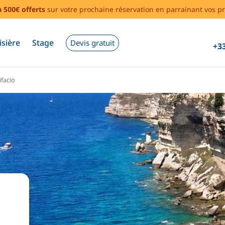
à 500€ offerts
sur votre prochaine réservation en parrainant vos pr
isière
Stage
Devis gratuit
+33
facio