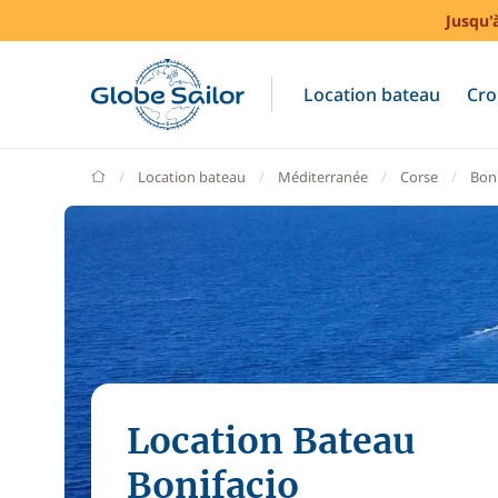
Jusqu'
Location bateau
Cro
GlobeSailor
Location bateau
Méditerranée
Corse
Boni
Location Bateau
Bonifacio