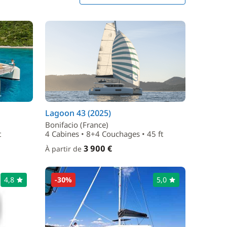
Lagoon 43 (2025)
Bonifacio (France)
t
4 Cabines • 8+4 Couchages • 45 ft
3 900 €
À partir de
4,8
-30%
5,0