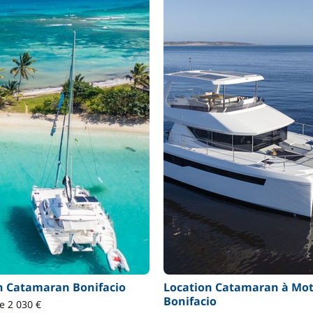
n Catamaran Bonifacio
Location Catamaran à Mo
Bonifacio
de 2 030 €