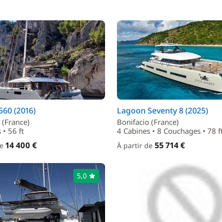
60 (2016)
Lagoon Seventy 8 (2025)
 (France)
Bonifacio (France)
 • 56 ft
4 Cabines • 8 Couchages • 78 f
14 400 €
55 714 €
de
À partir de
5,0