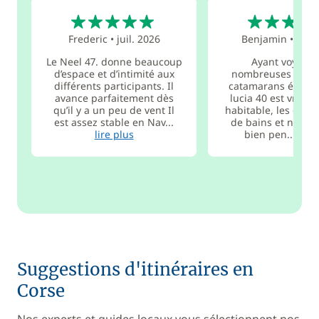
5
5
Frederic
•
juil. 2026
Benjamin
•
juil.
Le Neel 47. donne beaucoup
Ayant voyagé
d’espace et d’intimité aux
nombreuses fois s
différents participants. Il
catamarans équival
avance parfaitement dès
lucia 40 est vraime
qu’il y a un peu de vent Il
habitable, les espac
est assez stable en Nav...
de bains et nuit so
lire plus
bien pen...
lire
Suggestions d'itinéraires en
Corse