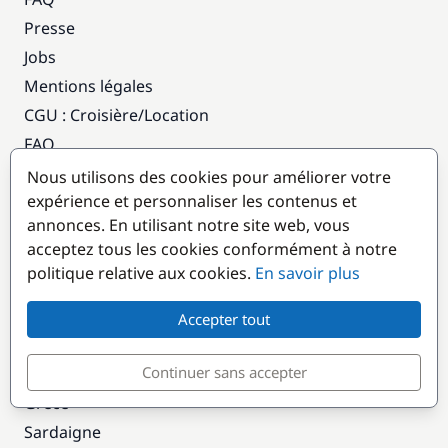
Presse
Jobs
Mentions légales
CGU : Croisière
/
Location
FAQ
Notre Blog
Nous utilisons des cookies pour améliorer votre
expérience et personnaliser les contenus et
Notre Magazine
annonces. En utilisant notre site web, vous
Contact
acceptez tous les cookies conformément à notre
politique relative aux cookies.
En savoir plus
Location de bateaux
Corse
Accepter tout
Bretagne
Continuer sans accepter
Croatie
Grèce
Sardaigne