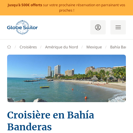
Jusqu'à 500€ offerts
sur votre prochaine réservation en parrainant vos
proches !
GlobeSailor
Croisières
Amérique du Nord
Mexique
Bahía Bande
Croisière en Bahía
Banderas