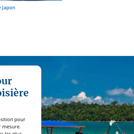
e Japon
our
oisière
osition pour
ur mesure.
s les plus