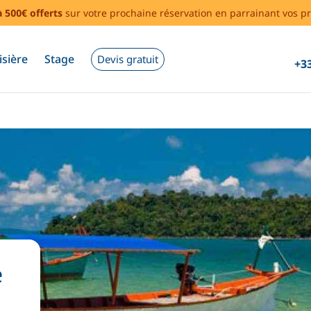
à 500€ offerts
sur votre prochaine réservation en parrainant vos pr
isière
Stage
Devis gratuit
+33
e