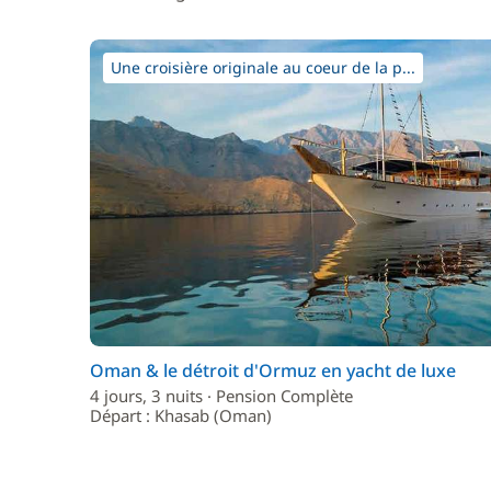
Une croisière originale au coeur de la p...
Oman & le détroit d'Ormuz en yacht de luxe
4 jours, 3 nuits · Pension Complète
Départ : Khasab (Oman)