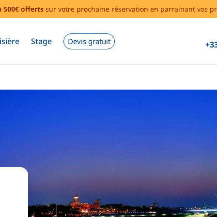
à 500€ offerts
sur votre prochaine réservation en parrainant vos pr
isière
Stage
Devis gratuit
+33