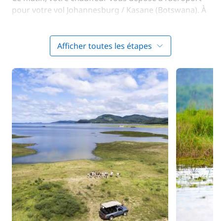
pour votre vol Johannesburg / Kasane (Botswana). À
votre arrivée, vous serez transférés vers votre lodge,
situé sur l'île de Cascade Island. Pendant la traversée
sur le Zambèze, vous apercevrez sans doute
Afficher toutes les étapes
plusieurs espèces d'oiseaux voler au-dessus de vous.
En regardant vers l'horizon, vous remarquerez peut-
être des hippopotames en train de faire leur toilette
ou des crocodiles sur le rivage. Une fois débarqués
sur l'île, vous n'aurez plus qu'à apprécier le calme de
la nature et scruter les alentours pour découvrir ce
qui s'y cache... Dîner et nuit au lodge.
JOUR 3 : Parc National de Chobé
(Namibie -
Botswana)
Vous partez pour la journée dans le Parc National de
Chobé, qui s'étend jusqu'à la frontière namibienne.
Le parc concentre à lui seul plus d'un quart des
pachydermes du continent africain. Votre aventure