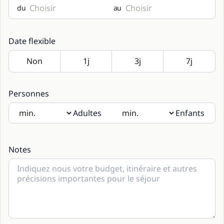
du
au
Date flexible
Personnes
Adultes
Enfants
Si des enfants seront présents, merci d’indiquer leur âge
dans les notes.
Notes