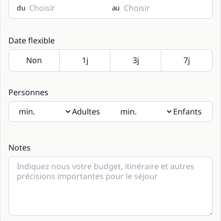
du
au
Date flexible
Personnes
Adultes
Enfants
Si des enfants seront présents, merci d’indiquer leur âge
dans les notes.
Notes