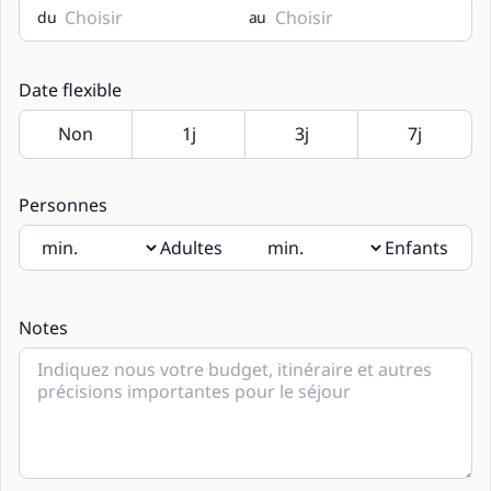
du
au
Date flexible
Personnes
Adultes
Enfants
Si des enfants seront présents, merci d’indiquer leur âge
dans les notes.
Notes