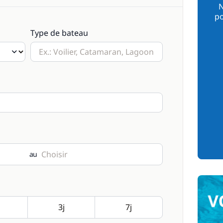
N
po
Type de bateau
au