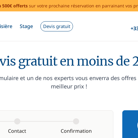
à 500€ offerts
sur votre prochaine réservation en parrainant vos pr
isière
Stage
Devis gratuit
+33
vis gratuit en moins de 
mulaire et un de nos experts vous enverra des offres
meilleur prix !
Contact
Confirmation