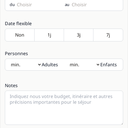
du
au
Date flexible
Personnes
Adultes
Enfants
Si des enfants seront présents, merci d’indiquer leur âge
dans les notes.
Notes