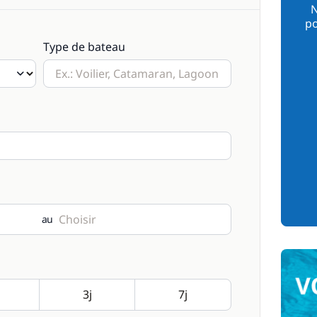
N
po
Type de bateau
au