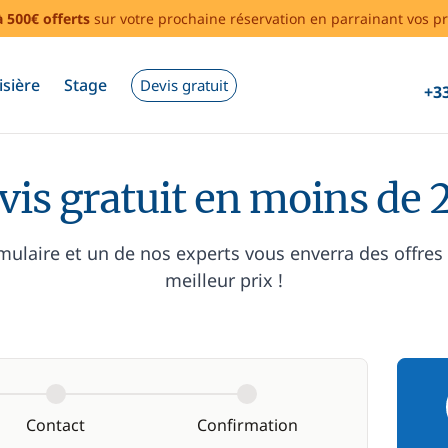
à 500€ offerts
sur votre prochaine réservation en parrainant vos pr
isière
Stage
Devis gratuit
+33
vis gratuit en moins de 
mulaire et un de nos experts vous enverra des offres
meilleur prix !
Contact
Confirmation