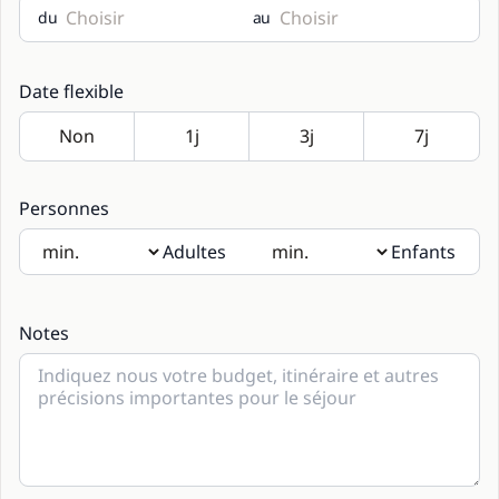
du
au
Date flexible
Personnes
Adultes
Enfants
Si des enfants seront présents, merci d’indiquer leur âge
dans les notes.
Notes