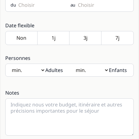
du
au
Date flexible
Personnes
Adultes
Enfants
Si des enfants seront présents, merci d’indiquer leur âge
dans les notes.
Notes