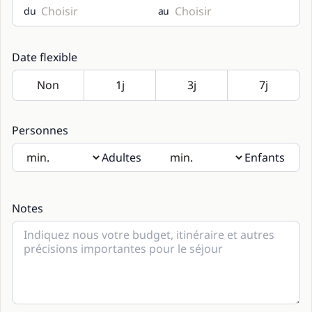
du
au
Date flexible
Personnes
Adultes
Enfants
Si des enfants seront présents, merci d’indiquer leur âge
dans les notes.
Notes