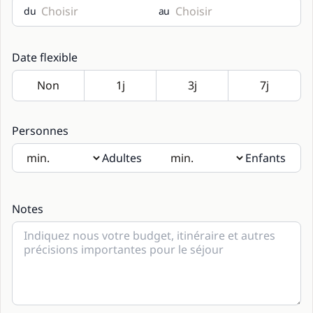
du
au
Date flexible
Personnes
Adultes
Enfants
Si des enfants seront présents, merci d’indiquer leur âge
dans les notes.
Notes