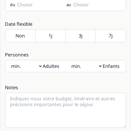
du
au
Date flexible
Personnes
Adultes
Enfants
Si des enfants seront présents, merci d’indiquer leur âge
dans les notes.
Notes