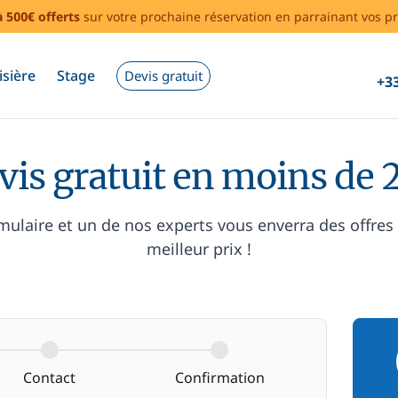
à 500€ offerts
sur votre prochaine réservation en parrainant vos pr
isière
Stage
Devis gratuit
+33
vis gratuit en moins de 
mulaire et un de nos experts vous enverra des offres
meilleur prix !
Contact
Confirmation