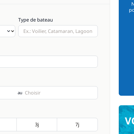
N
po
Type de bateau
au