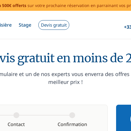
à 500€ offerts
sur votre prochaine réservation en parrainant vos pr
isière
Stage
Devis gratuit
+33
vis gratuit en moins de 
mulaire et un de nos experts vous enverra des offres
meilleur prix !
Contact
Confirmation