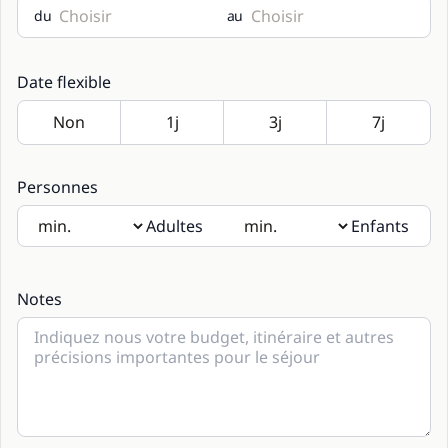
du
au
Date flexible
Personnes
Adultes
Enfants
Si des enfants seront présents, merci d’indiquer leur âge
dans les notes.
Notes