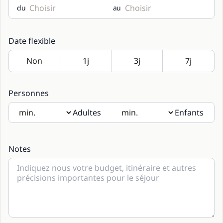
du
au
Date flexible
Personnes
Adultes
Enfants
Si des enfants seront présents, merci d’indiquer leur âge
dans les notes.
Notes