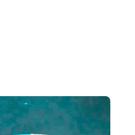
stport 138
GEOSAND
stport Yachts
Baglietto