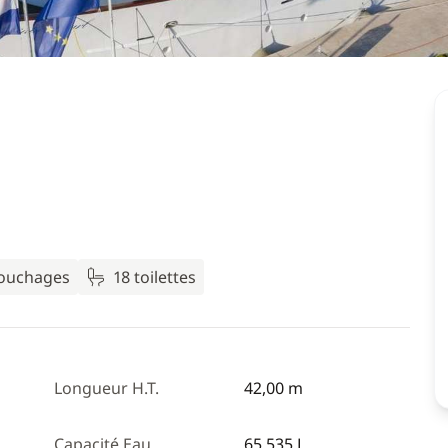
couchages
18 toilettes
Longueur H.T.
42,00 m
Capacité Eau
65 535 L