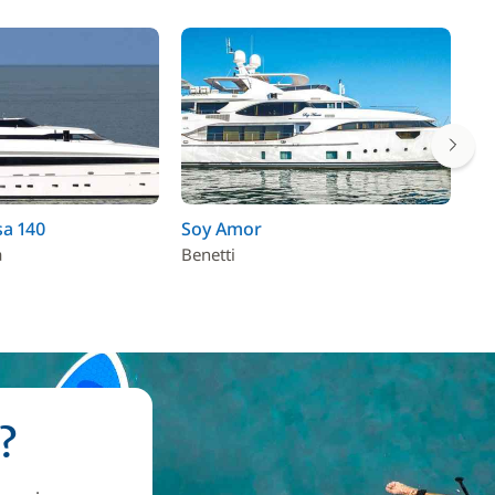
sa 140
Soy Amor
We
a
Benetti
We
?