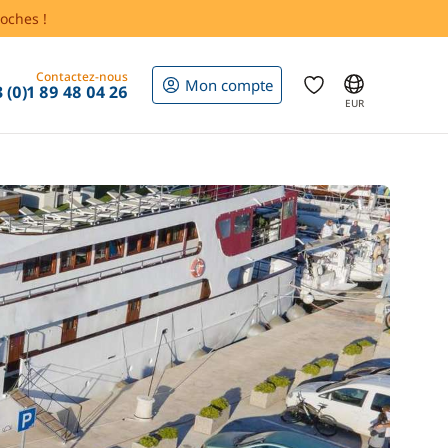
oches !
Contactez-nous
Mon compte
 (0)1 89 48 04 26
EUR