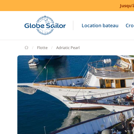
Jusqu'
Location bateau
Cro
GlobeSailor
Flotte
Adriatic Pearl