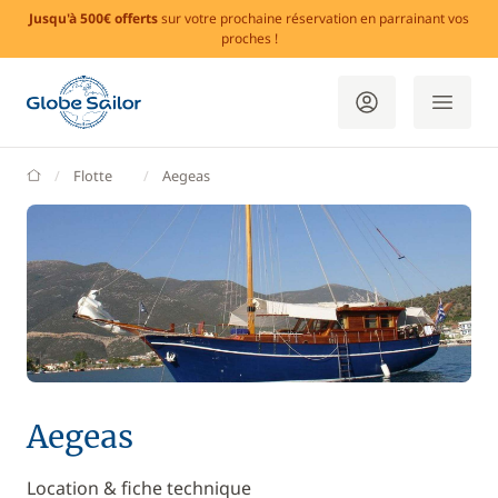
Jusqu'à 500€ offerts
sur votre prochaine réservation en parrainant vos
proches !
GlobeSailor
Flotte
Aegeas
Aegeas
Location & fiche technique