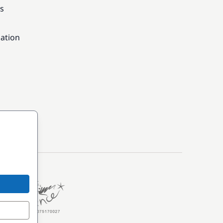
ns
gation