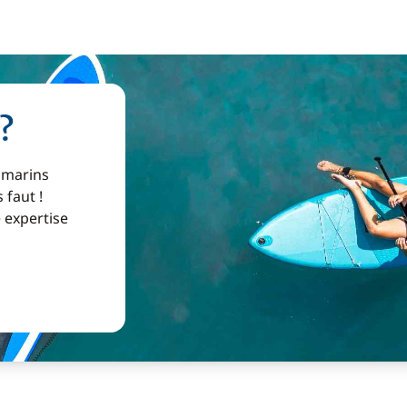
?
 marins
 faut !
e expertise