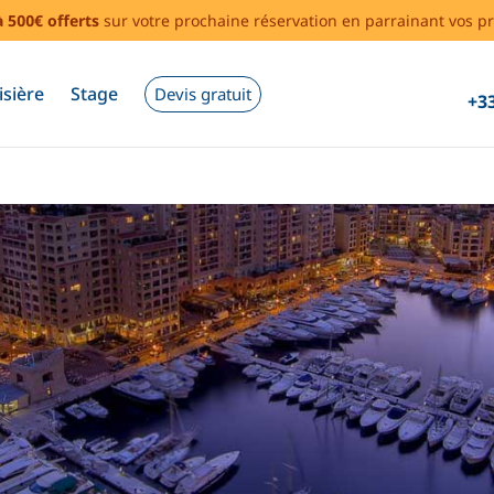
à 500€ offerts
sur votre prochaine réservation en parrainant vos pr
isière
Stage
Devis gratuit
+33