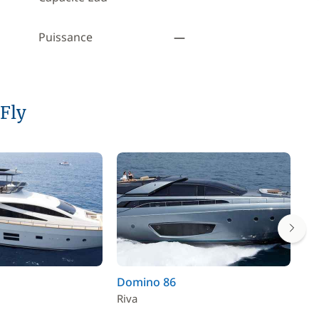
Puissance
—
 Fly
Domino 86
Ad
Riva
Ad