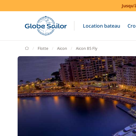
Jusqu'
Location bateau
Cro
GlobeSailor
Flotte
Aicon
Aicon 85 Fly