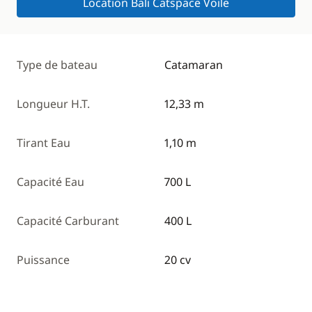
Location Bali Catspace Voile
Type de bateau
Catamaran
Longueur H.T.
12,33 m
Tirant Eau
1,10 m
Capacité Eau
700 L
Capacité Carburant
400 L
Puissance
20 cv