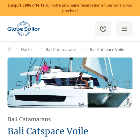
Jusqu'à 500€ offerts
sur votre prochaine réservation en parrainant vos
proches !
GlobeSailor
Flotte
Bali Catamarans
Bali Catspace Voile
Bali Catamarans
Bali Catspace Voile