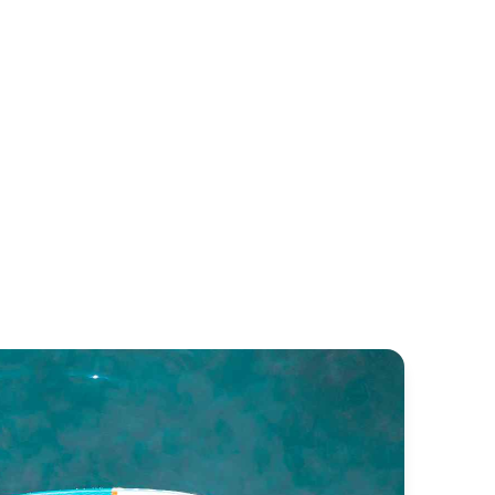
tiv 675 Sundeck
Cap Camarat 6.5 WA
icksilver
Jeanneau