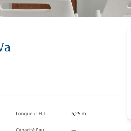
Wa
Longueur H.T.
6,25 m
Capacité Eau
—