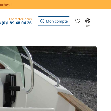
oches !
Contactez-nous
Mon compte
 (0)1 89 48 04 26
EUR