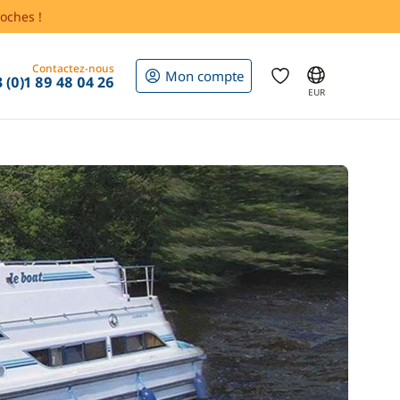
oches !
Contactez-nous
Mon compte
 (0)1 89 48 04 26
EUR