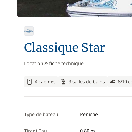
Classique Star
Location & fiche technique
4 cabines
3 salles de bains
8/10 
Type de bateau
Péniche
Tirant Eau
0,80 m