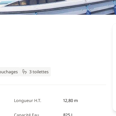
couchages
3 toilettes
Longueur H.T.
12,80 m
Capacité Eau
825 L