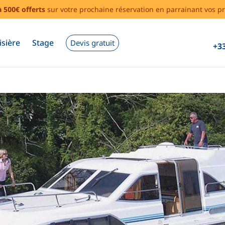
à 500€ offerts
sur votre prochaine réservation en parrainant vos pr
isière
Stage
Devis gratuit
+33