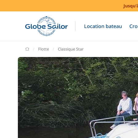
Jusqu'
Location bateau
Cro
GlobeSailor
Flotte
Classique Star