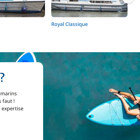
Royal Classique
Co
?
 marins
 faut !
e expertise