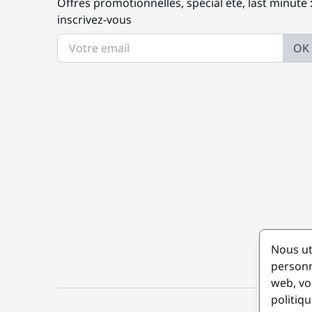
Offres promotionnelles, spécial été, last minute 
inscrivez-vous
OK
Nous ut
personn
web, vo
politiqu