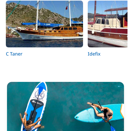
C Taner
Idefix