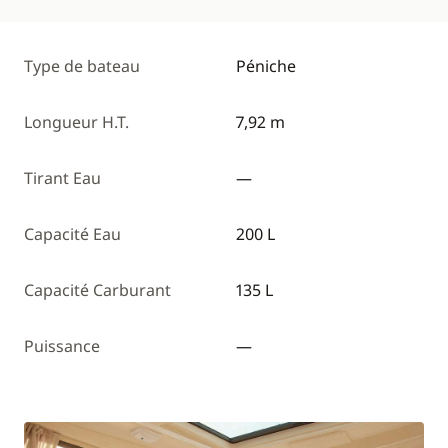
Type de bateau
Péniche
Longueur H.T.
7,92 m
Tirant Eau
—
Capacité Eau
200 L
Capacité Carburant
135 L
Puissance
—