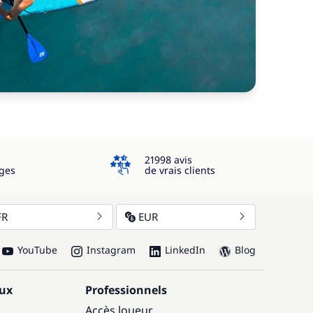
4.3
21998 avis
ges
de vrais clients
FR
EUR
YouTube
Instagram
LinkedIn
Blog
aux
Professionnels
Accès loueur