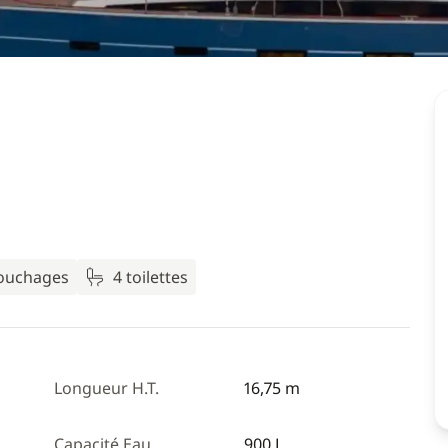
couchages
4 toilettes
Longueur H.T.
16,75 m
Capacité Eau
900 L