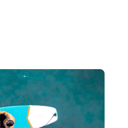
eanis 54
More 55
neteau
More Boats