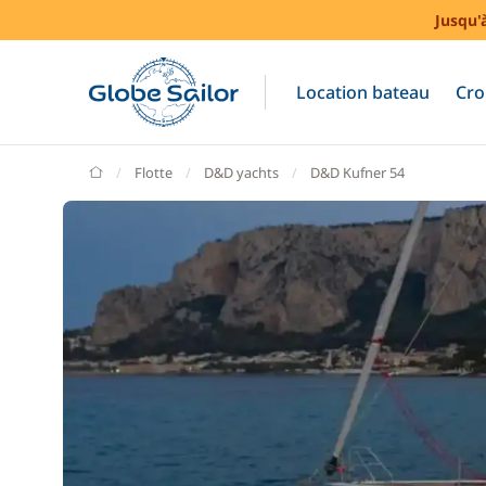
Jusqu'
Location bateau
Cro
GlobeSailor
Flotte
D&D yachts
D&D Kufner 54