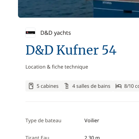
D&D yachts
D&D Kufner 54
Location & fiche technique
5 cabines
4 salles de bains
8/10 
Type de bateau
Voilier
Tirant Eau
2,30 m