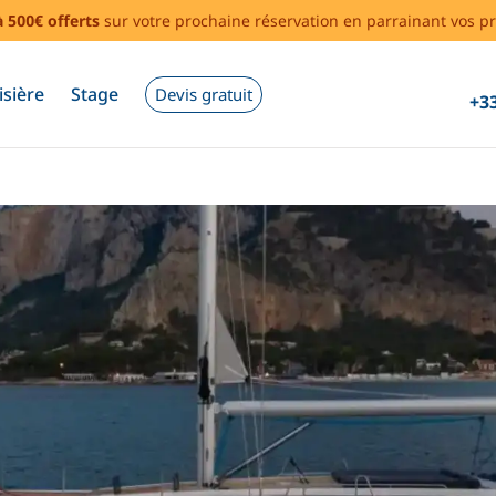
à 500€ offerts
sur votre prochaine réservation en parrainant vos pr
isière
Stage
Devis gratuit
+33