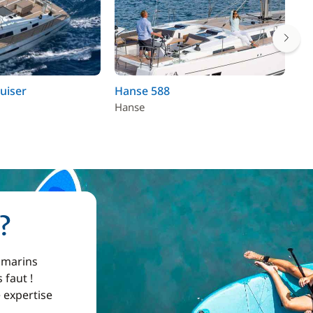
uiser
Hanse 588
Oc
Hanse
Be
?
 marins
 faut !
e expertise