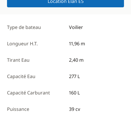
Location Elan E5
Type de bateau
Voilier
Longueur H.T.
11,96 m
Tirant Eau
2,40 m
Capacité Eau
277 L
Capacité Carburant
160 L
Puissance
39 cv