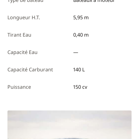
Type de bateau
Bateaux à moteur
Longueur H.T.
5,95 m
Tirant Eau
0,40 m
Capacité Eau
—
Capacité Carburant
140 L
Puissance
150 cv