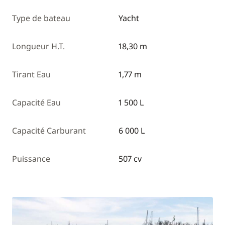
Type de bateau
Yacht
Longueur H.T.
18,30 m
Tirant Eau
1,77 m
Capacité Eau
1 500 L
Capacité Carburant
6 000 L
Puissance
507 cv