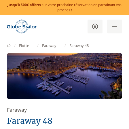
Jusqu'à 500€ offerts
sur votre prochaine réservation en parrainant vos
proches !
GlobeSailor
Flotte
Faraway
Faraway 48
Faraway
Faraway 48