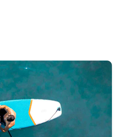
mino 86
Duretti 85
va
Duretti