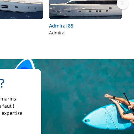
Admiral 85
Do
Admiral
Ri
?
 marins
 faut !
e expertise