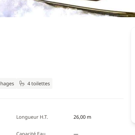
chages
4 toilettes
Longueur H.T.
26,00 m
Capacité Eau
—