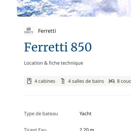
Ferretti
Ferretti 850
Location & fiche technique
4 cabines
4 salles de bains
8 cou
Type de bateau
Yacht
Tirant Eau
2,20 m