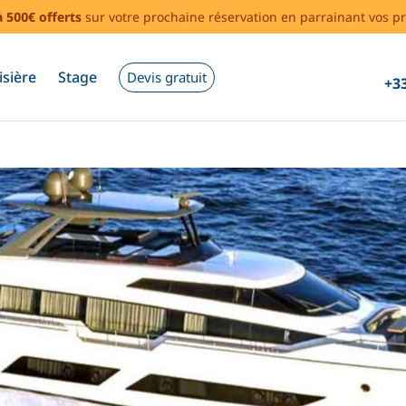
à 500€ offerts
sur votre prochaine réservation en parrainant vos pr
isière
Stage
Devis gratuit
+33