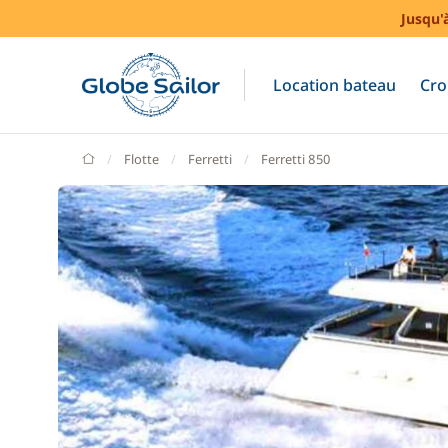
Jusqu'
Location bateau
Cro
GlobeSailor
Flotte
Ferretti
Ferretti 850