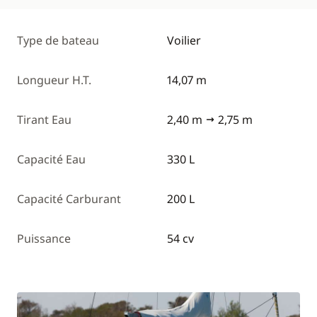
Type de bateau
Voilier
Longueur H.T.
14,07 m
Tirant Eau
2,40 m
2,75 m
Capacité Eau
330 L
Capacité Carburant
200 L
Puissance
54 cv