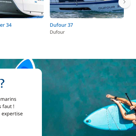
er 34
Dufour 37
Du
Dufour
Du
?
 marins
 faut !
e expertise