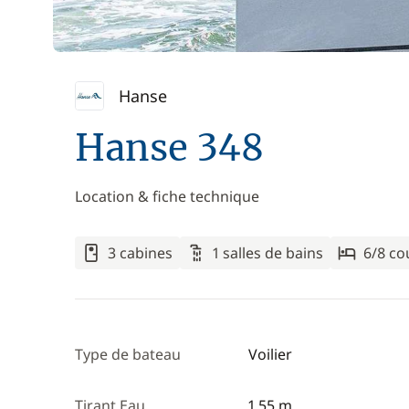
Hanse
Hanse 348
Location & fiche technique
3 cabines
1 salles de bains
6/8 c
Type de bateau
Voilier
Tirant Eau
1,55 m