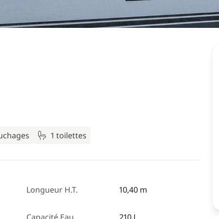
ouchages
1 toilettes
Longueur H.T.
10,40 m
Capacité Eau
210 L