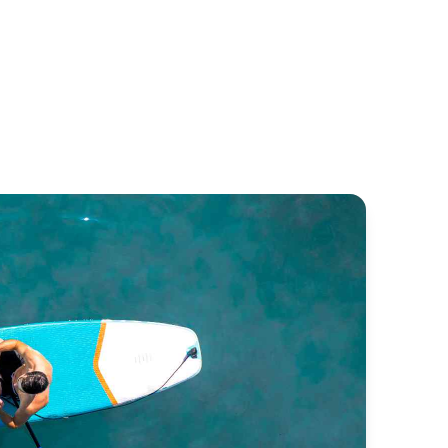
four 360 Grand Large
Bavaria 33 Cruiser
four
Bavaria