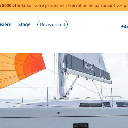
à 500€ offerts
sur votre prochaine réservation en parrainant vos pr
isière
Stage
Devis gratuit
+33