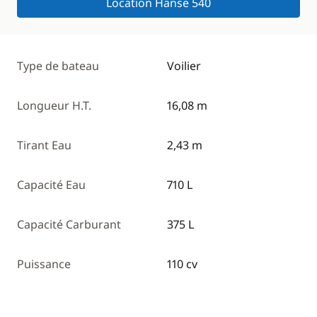
Location Hanse 540
Type de bateau
Voilier
Longueur H.T.
16,08 m
Tirant Eau
2,43 m
Capacité Eau
710 L
Capacité Carburant
375 L
Puissance
110 cv