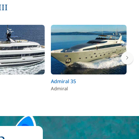
III
Admiral 35
Sa
Admiral
Sa