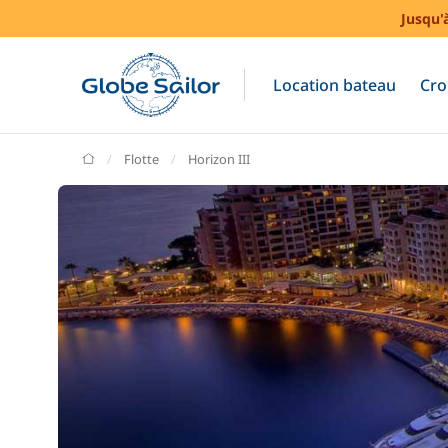
Jusqu'
Location bateau
Cro
GlobeSailor
Flotte
Horizon III