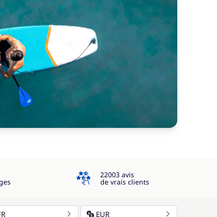
4.3
22003 avis
ges
de vrais clients
FR
EUR