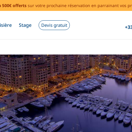
à 500€ offerts
sur votre prochaine réservation en parrainant vos pr
isière
Stage
Devis gratuit
+33