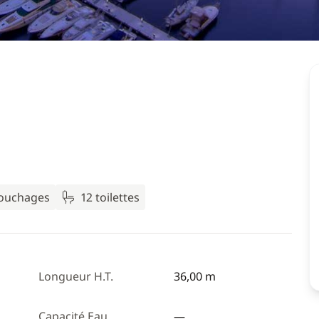
couchages
12 toilettes
Longueur H.T.
36,00 m
Capacité Eau
—