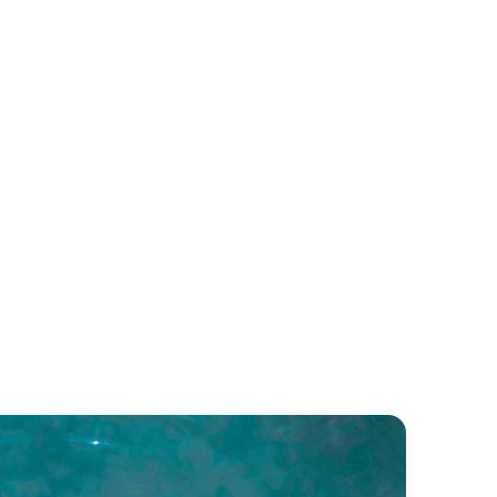
n Lorenzo SD118
Falcon 115
n Lorenzo
Falcon