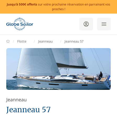
Jusqu'à 500€ offerts
sur votre prochaine réservation en parrainant vos
proches !
GlobeSailor
Flotte
Jeanneau
Jeanneau 57
Jeanneau
Jeanneau 57