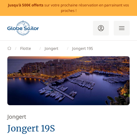
Jusqu'à 500€ offerts
sur votre prochaine réservation en parrainant vos
proches !
GlobeSailor
Flotte
Jongert
Jongert 19S
Jongert
Jongert 19S