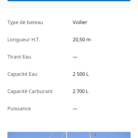
Type de bateau
Voilier
Longueur H.T.
20,50 m
Tirant Eau
—
Capacité Eau
2 500 L
Capacité Carburant
2 700 L
Puissance
—