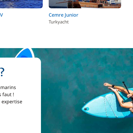
IV
Cemre Junior
Alt
Turkyacht
?
 marins
 faut !
e expertise