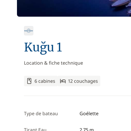
Kuğu 1
Location & fiche technique
6 cabines
12 couchages
Type de bateau
Goélette
Tirant Eau
2,75 m