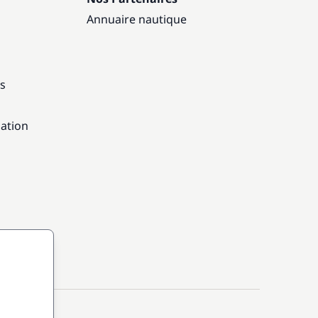
Annuaire nautique
ns
gation