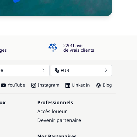
4.3
22011 avis
ges
de vrais clients
FR
EUR
YouTube
Instagram
LinkedIn
Blog
aux
Professionnels
Accès loueur
Devenir partenaire
Nos Partenaires