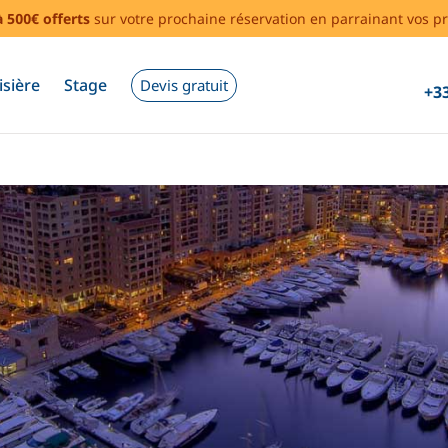
à 500€ offerts
sur votre prochaine réservation en parrainant vos pr
isière
Stage
Devis gratuit
+33