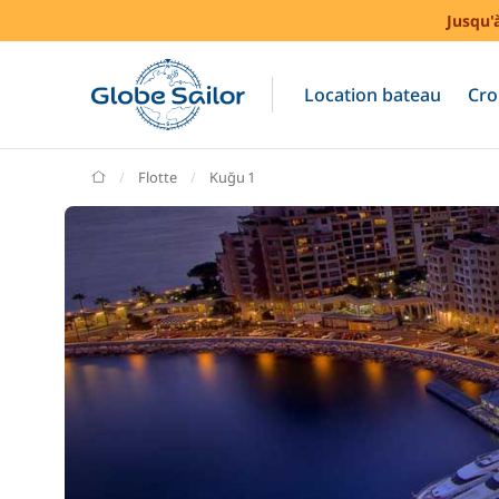
Jusqu'
Location bateau
Cro
GlobeSailor
Flotte
Kuğu 1