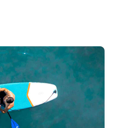
air
Fatos