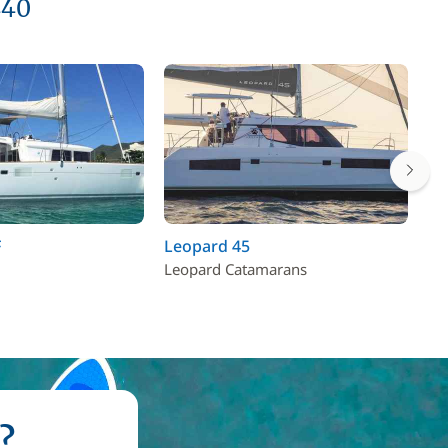
440
F
Leopard 45
El
Leopard Catamarans
Fo
?