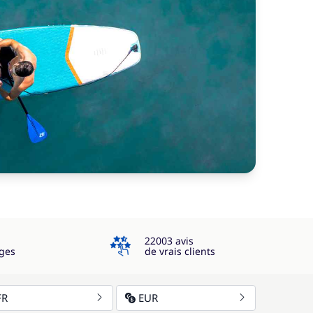
4.3
22003 avis
ges
de vrais clients
FR
EUR