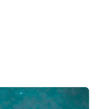
ba 45
Bali 4.4
untaine Pajot
Bali Catamarans