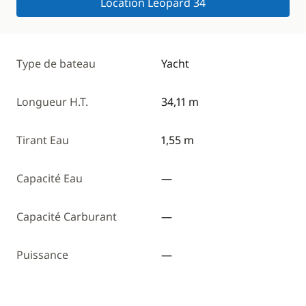
Location Leopard 34
Type de bateau
Yacht
Longueur H.T.
34,11 m
Tirant Eau
1,55 m
Capacité Eau
—
Capacité Carburant
—
Puissance
—