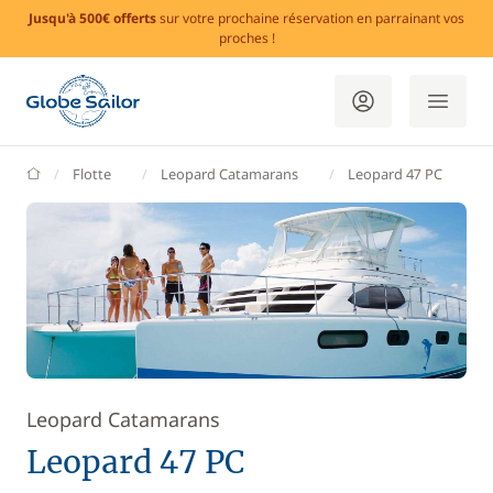
Jusqu'à 500€ offerts
sur votre prochaine réservation en parrainant vos
proches !
GlobeSailor
Flotte
Leopard Catamarans
Leopard 47 PC
Leopard Catamarans
Leopard 47 PC